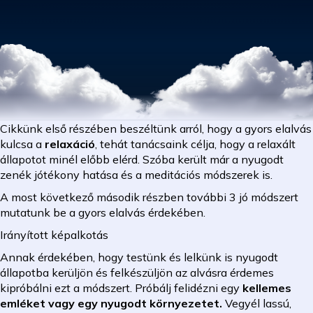
Cikkünk első részében beszéltünk arról, hogy a gyors elalvás
kulcsa a
relaxáció
, tehát tanácsaink célja, hogy a relaxált
állapotot minél előbb elérd. Szóba került már a nyugodt
zenék jótékony hatása és a meditációs módszerek is.
A most következő második részben további 3 jó módszert
mutatunk be a gyors elalvás érdekében.
Irányított képalkotás
Annak érdekében, hogy testünk és lelkünk is nyugodt
állapotba kerüljön és felkészüljön az alvásra érdemes
kipróbálni ezt a módszert. Próbálj felidézni egy
kellemes
emléket vagy egy nyugodt környezetet.
Vegyél lassú,