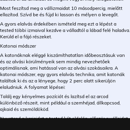
Most feszítsd meg a vállizmaidat 10 másodpercig, mielőtt
ellazítod. Szívd be és fújd ki lassan és mélyen a levegőt.
A gyors elalvás érdekében ismételd meg ezt a lépést a
tested többi izmaival kezdve a válladtól a lábad felé haladva.
Kerüld el a fájó részeket.
Katonai módszer
A katonáknak eléggé kiszámíthatatlan időbeosztásuk van
és az alvási körülményeik sem mindig nevezhetőek
optimálisnak, ami hatással van az alvási szokásaikra. A
katonai módszer, egy gyors elalvás technika, amit katonák
találtak ki és az a lényege, hogy 2 perc alatt sikerüljön
elaludniuk. A folyamat lépései:
Találj egy kényelmes pozíciót és lazítsd el az arcod
különböző részeit, mint például a szemhéjad, állkapcsod,
ajkaid és szemöldököd.
Nyugtasd a karjaidat a tested két oldalán, először a vállaidat
leengedve.