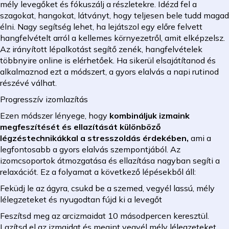
mély levegőket és fókuszálj a részletekre. Idézd fel a
szagokat, hangokat, látványt, hogy teljesen bele tudd magad
élni. Nagy segítség lehet, ha lejátszol egy előre felvett
hangfelvételt arról a kellemes környezetről, amit elképzelsz.
Az irányított lépalkotást segítő zenék, hangfelvételek
többnyire online is elérhetőek. Ha sikerül elsajátítanod és
alkalmaznod ezt a módszert, a gyors elalvás a napi rutinod
részévé válhat.
Progresszív izomlazítás
Ezen módszer lényege, hogy
kombináljuk izmaink
megfeszítését és ellazítását különböző
légzéstechnikákkal a stresszoldás érdekében,
ami a
legfontosabb a gyors elalvás szempontjából. Az
izomcsoportok átmozgatása és ellazítása nagyban segíti a
relaxációt. Ez a folyamat a következő lépésekből áll:
Feküdj le az ágyra, csukd be a szemed, vegyél lassú, mély
lélegzeteket és nyugodtan fújd ki a levegőt
Feszítsd meg az arcizmaidat 10 másodpercen keresztül.
Lazítsd el az izmaidat és megint vegyél mély lélegzeteket.