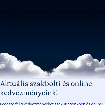
Aktuális szakbolti és online
kedvezményeink!
Fedezze fel a kedvezményeket
szaküzleteinkben
és online!