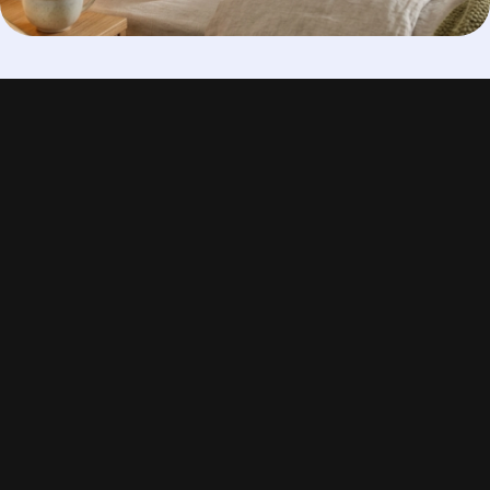
Evoléne hajdinahéj
párna
Az Evoléne párna 100% hajdina héj töltetű. A tiszta
gabonahéj jól szellőzik és kényelmes alátámasztást biztosít
alvás közben. Az Evoléne párna nagyszerű megoldás
azoknak, akik maguk szeretnék beállítani a fejtartásukat
alvás közben. Az ömlesztett hajdinahéj töltet kitűnően
hagyja magát „idomítani” és a párna elég nehéz ahhoz, hogy
éjszaka helyben maradjon.
10 300 Ft-tól