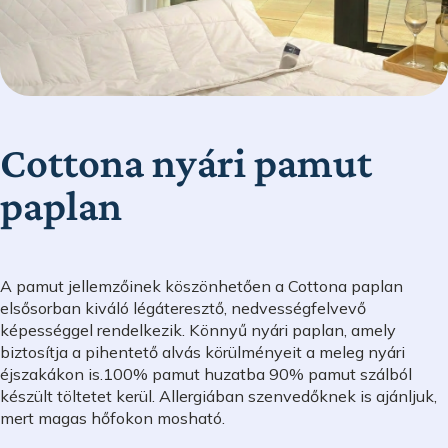
Cottona nyári pamut
paplan
A pamut jellemzőinek köszönhetően a Cottona paplan
elsősorban kiváló légáteresztő, nedvességfelvevő
képességgel rendelkezik. Könnyű nyári paplan, amely
biztosítja a pihentető alvás körülményeit a meleg nyári
éjszakákon is.100% pamut huzatba 90% pamut szálból
készült töltetet kerül. Allergiában szenvedőknek is ajánljuk,
mert magas hőfokon mosható.