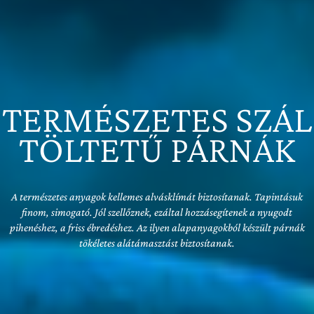
TERMÉSZETES SZÁL
TÖLTETŰ PÁRNÁK
A természetes anyagok kellemes alvásklímát biztosítanak. Tapintásuk
finom, simogató. Jól szellőznek, ezáltal hozzásegítenek a nyugodt
pihenéshez, a friss ébredéshez. Az ilyen alapanyagokból készült párnák
tökéletes alátámasztást biztosítanak.