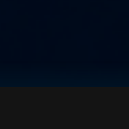
Természetes
szál töltetű