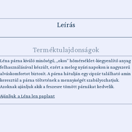
Leírás
Terméktulajdonságok
Léna párna kiváló minőségű, „okos” hőmérséklet-kiegyenlítő anyag
felhasználásával készült, ezért a meleg nyári napokon is nagyszerű
alváskomfortot biztosít. A párna hátulján egy cipzár található amin
keresztül a párna töltetének a mennyiségét szabályozhatjuk.
Azoknak ajánljuk akik a feszesre tömött párnákat kedvelik.
Ajánljuk a Léna len paplant