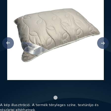
A kép illusztráció. A termék tényleges színe, textúrája és
részletei eltérhetnek.