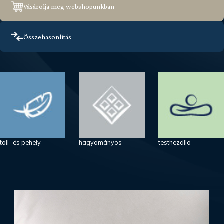
Vásárolja meg webshopunkban
Összehasonlítás
toll- és pehely
hagyományos
testhezálló