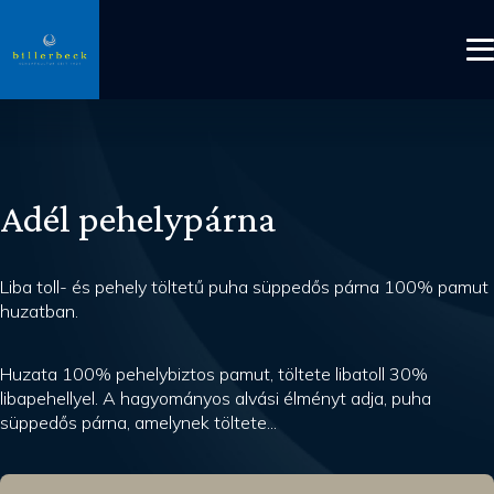
Adél pehelypárna
Liba toll- és pehely töltetű puha süppedős párna 100% pamut
huzatban.
Huzata 100% pehelybiztos pamut, töltete libatoll 30%
libapehellyel. A hagyományos alvási élményt adja, puha
süppedős párna, amelynek töltete...