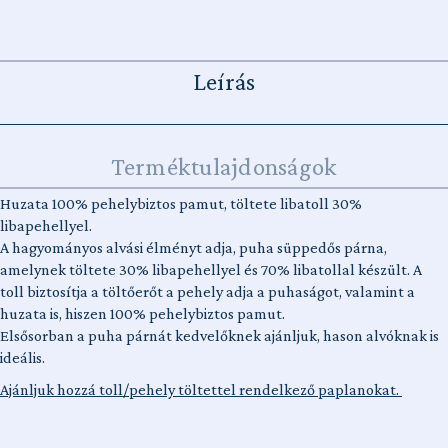
Leírás
Terméktulajdonságok
Huzata 100% pehelybiztos pamut, töltete libatoll 30%
libapehellyel.
A hagyományos alvási élményt adja, puha süppedős párna,
amelynek töltete 30% libapehellyel és 70% libatollal készült. A
toll biztosítja a töltőerőt a pehely adja a puhaságot, valamint a
huzata is, hiszen 100% pehelybiztos pamut.
Elsősorban a puha párnát kedvelőknek ajánljuk, hason alvóknak is
ideális.
Ajánljuk hozzá toll/pehely töltettel rendelkező paplanokat.