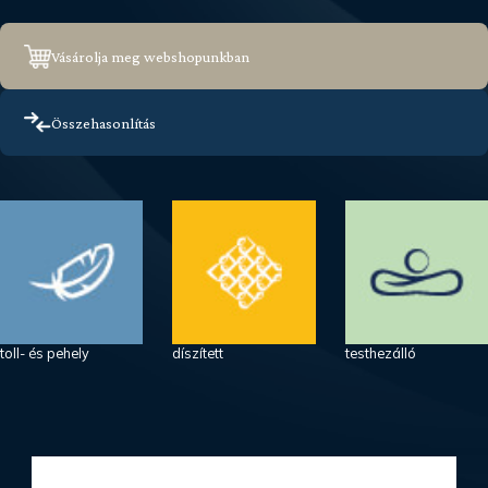
Vásárolja meg webshopunkban
Összehasonlítás
toll- és pehely
díszített
testhezálló