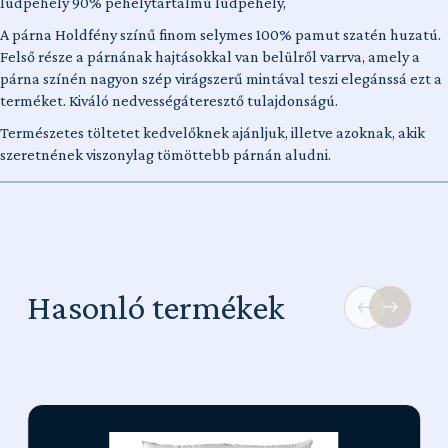
lúdpehely 90% pehelytartalmú lúdpehely,
A párna Holdfény színű finom selymes 100% pamut szatén huzatú.
Felső része a párnának hajtásokkal van belülről varrva, amely a
párna színén nagyon szép virágszerű mintával teszi elegánssá ezt a
terméket. Kiváló nedvességáteresztő tulajdonságú.
Természetes töltetet kedvelőknek ajánljuk, illetve azoknak, akik
szeretnének viszonylag tömöttebb párnán aludni.
Hasonló termékek