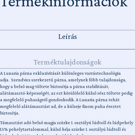
Termékinformációk
Leírás
Terméktulajdonságok
A Lunaria párna exkluzivitását különleges varrástechnológia
adja. Szendvics szerkezetű párna, amelynek főbb tulajdonsága,
hogy a belső mag töltete biztosítja a párna stabilitását,
alátámasztó-képességét, az ezt körülölelő külső rész töltete pedig
a megfelelő puhaságról gondoskodik. A Lunaria párna tehát
megfelelő alátámasztást ad, de a külseje finom puha éreztet
biztosítja.
Támasztást adó belső magja szürke I. osztályú lúdtoll és lúdpehely
15% pehelytartalommal, külső héja szürke I. osztályú lúdtoll és