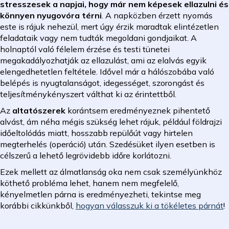
stresszesek a napjai, hogy már nem képesek ellazulni és
könnyen nyugovóra térni
. A napközben érzett nyomás
este is rájuk nehezül, mert úgy érzik maradtak elintézetlen
feladataik vagy nem tudták megoldani gondjaikat. A
holnaptól való félelem érzése és testi tünetei
megakadályozhatják az ellazulást, ami az elalvás egyik
elengedhetetlen feltétele. Idővel már a hálószobába való
belépés is nyugtalanságot, idegességet, szorongást és
teljesítménykényszert válthat ki az érintettből.
Az
altatószerek
korántsem eredményeznek pihentető
alvást, ám néha mégis szükség lehet rájuk, például földrajzi
időeltolódás miatt, hosszabb repülőút vagy hirtelen
megterhelés (operáció) után. Szedésüket ilyen esetben is
célszerű a lehető legrövidebb időre korlátozni.
Ezek mellett az álmatlanság oka nem csak személyünkhöz
köthető probléma lehet, hanem nem megfelelő,
kényelmetlen párna is eredményezheti, tekintse meg
korábbi cikkünkből,
hogyan válasszuk ki a tökéletes párnát
!