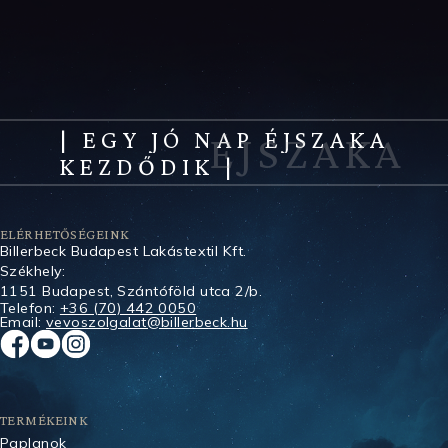
| EGY JÓ NAP ÉJSZAKA
KEZDŐDIK |
ELÉRHETŐSÉGEINK
Billerbeck Budapest Lakástextil Kft.
Székhely:
1151 Budapest, Szántóföld utca 2/b.
Telefon:
+36 (70) 442 0050
Email:
vevoszolgalat@billerbeck.hu
TERMÉKEINK
Paplanok