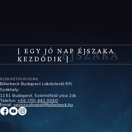
| EGY JÓ NAP ÉJSZAKA
KEZDŐDIK |
ELÉRHETŐSÉGEINK
Billerbeck Budapest Lakástextil Kft.
Székhely:
1151 Budapest, Szántóföld utca 2/b.
Telefon:
+36 (70) 442 0050
Email:
vevoszolgalat@billerbeck.hu