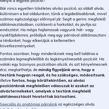
Melyik a legjobb pozíció?
Bár nincs egyetlen tökéletes alvási pozíció, az oldalt alvás,
különösen a bal oldalunkon, tűnik a legideálisabbnak, mivel
számos egészségügyi előnnyel jár. Segít a gerinc megfelelő
alátámasztásában, csökkenti a horkolást, és javítja az
emésztést. Ha mégis hajlamosak vagyunk hát- vagy
nyakfájdalomra, próbáljuk meg egy párnával alátámasztani
a térdünket, hogy elkerüljük a kellemetlen
következményeket.
Fontos azonban, hogy mindenkinek meg kell találnia a
számára legmegfelelőbb és legkényelmesebb pozíciót. Ha
valaki egy bizonyos pozícióban alszik, és azt kényelmesnek
érzi, megtarthatja, de
mindig figyeljünk arra, hogy a
testünk hogyan reagál, és ha szükséges, módosítsunk
,
illetve
fontos, hogy körültekintően, az alvási
pozíciónknak megfelelően válasszuk ki azokat az
alvástermékeket, amelyek a testünk megfelelő
alátámasztását hivatottak biztosítani.
Speciális és anatómiai párnáink
az egészséges alvás