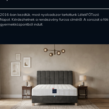
2016-ban kezdtük, most nyolcadszor tartottunk LélekFÓTozó
Napot. Kérdezhetnek a rendezvény furcsa címéről: A sorozat a fóti
gyermekközpontból indult.