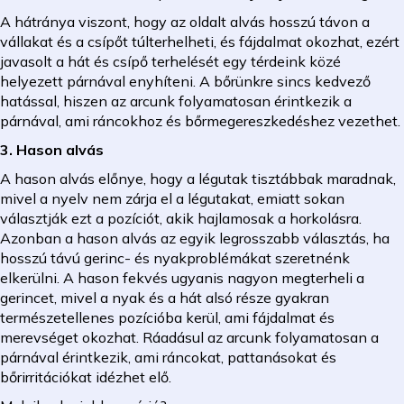
A hátránya viszont, hogy az oldalt alvás hosszú távon a
vállakat és a csípőt túlterhelheti, és fájdalmat okozhat, ezért
javasolt a hát és csípő terhelését egy térdeink közé
helyezett párnával enyhíteni. A bőrünkre sincs kedvező
hatással, hiszen az arcunk folyamatosan érintkezik a
párnával, ami ráncokhoz és bőrmegereszkedéshez vezethet.
3. Hason alvás
A hason alvás előnye, hogy a légutak tisztábbak maradnak,
mivel a nyelv nem zárja el a légutakat, emiatt sokan
választják ezt a pozíciót, akik hajlamosak a horkolásra.
Azonban a hason alvás az egyik legrosszabb választás, ha
hosszú távú gerinc- és nyakproblémákat szeretnénk
elkerülni. A hason fekvés ugyanis nagyon megterheli a
gerincet, mivel a nyak és a hát alsó része gyakran
természetellenes pozícióba kerül, ami fájdalmat és
merevséget okozhat. Ráadásul az arcunk folyamatosan a
párnával érintkezik, ami ráncokat, pattanásokat és
bőrirritációkat idézhet elő.