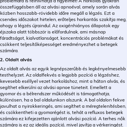
problémára is felhívhatja a figyelmet! A horkolás gyakran
összefüggésben áll az alvási apnoéval, amely során alvás
közben hosszabb-rövidebb időre megáll a légzés. Ezt a
csendes időszakot hirtelen, erőteljes horkantás szakítja meg,
ahogy a légzés újraindul. Az oxigénhiányos állapotok egy
éjszaka alatt többször is előfordulnak, ami másnap
fáradtságot, kialvatlanságot, koncentrációs problémákat és
csökkent teljesítőképességet eredményezhet a betegek
számára.
2. Oldalt alvás
Az oldalt alvás az egyik legnépszerűbb és legkényelmesebb
testhelyzet. Az oldalfekvés a legjobb pozíció a légzéshez,
kevesebb eséllyel vezet horkoláshoz, mint a háton alvás, és
segíthet elkerülni az alvási apnoe tüneteit. Emellett a
gyomor és a bélrendszer működését is támogathatja,
különösen, ha a bal oldalunkon alszunk. A bal oldalon fekve
javulhat a nyirokkeringés, ami segíthet a méregtelenítésben,
és csökkentheti a gyomorégést is, tehát a refluxos betegek
számára ez kifejezetten ajánlott alvási pozíció. A terhes nők
számára is ez az ideális pozíció, mivel javítja a vérkeringést.