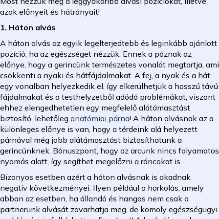
Most nézzük meg a leggyakoribb alvási pozíciókat, illetve
azok előnyeit és hátrányait!
1. Háton alvás
A háton alvás az egyik legelterjedtebb és leginkább ajánlott
pozíció, ha az egészséget nézzük. Ennek a póznak az
előnye, hogy a gerincünk természetes vonalát megtartja, ami
csökkenti a nyaki és hátfájdalmakat. A fej, a nyak és a hát
egy vonalban helyezkedik el, így elkerülhetjük a hosszú távú
fájdalmakat és a testhelyzetből adódó problémákat, viszont
ehhez elengedhetetlen egy megfelelő alátámasztást
biztosító, lehetőleg
anatómiai párna
! A háton alvásnak az a
különleges előnye is van, hogy a térdeink alá helyezett
párnával még jobb alátámasztást biztosíthatunk a
gerincünknek. Bónuszpont, hogy az arcunk nincs folyamatos
nyomás alatt, így segíthet megelőzni a ráncokat is.
Bizonyos esetben azért a háton alvásnak is akadnak
negatív következményei. Ilyen például a horkolás, amely
abban az esetben, ha állandó és hangos nem csak a
partnerünk alvását zavarhatja meg, de komoly egészségügyi