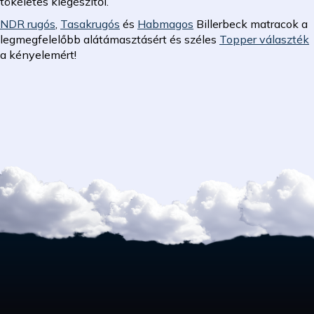
tökéletes kiegészítői.
NDR rugós
,
Tasakrugós
és
Habmagos
Billerbeck matracok a
legmegfelelőbb alátámasztásért és széles
Topper választék
a kényelemért!