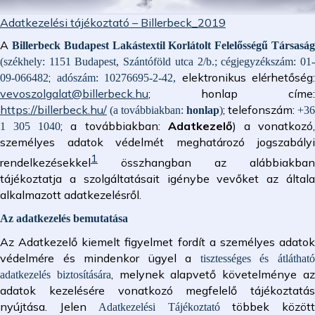
Adatkezelési tájékoztató – Billerbeck_2019
A
Billerbeck Budapest Lakástextil Korlátolt Felelősségű Társasá
(székhely: 1151 Budapest, Szántóföld utca 2/b.;
cégjegyzékszám:
01
;
elektronikus elérhetőség:
09-066482
adószám: 10276695-2-42,
vevoszolgalat@billerbeck.hu
; honlap címe:
https://billerbeck.hu/
;
telefonszám:
(a továbbiakban:
honlap
)
+36
; a továbbiakban:
Adatkezelő
) a vonatkozó
1 305 1040
személyes adatok védelmét meghatározó jogszabályi
1
rendelkezésekkel
összhangban az alábbiakban
tájékoztatja a szolgáltatásait igénybe vevőket az általa
alkalmazott adatkezelésről.
Az adatkezelés bemutatása
Az Adatkezelő kiemelt figyelmet fordít a személyes adatok
védelmére és mindenkor ügyel a
tisztességes és átláthat
, melynek alapvető követelménye a
adatkezelés biztosítására
adatok kezelésére vonatkozó megfelelő tájékoztatás
nyújtása. Jelen
többek közöt
Adatkezelési Tájékoztató