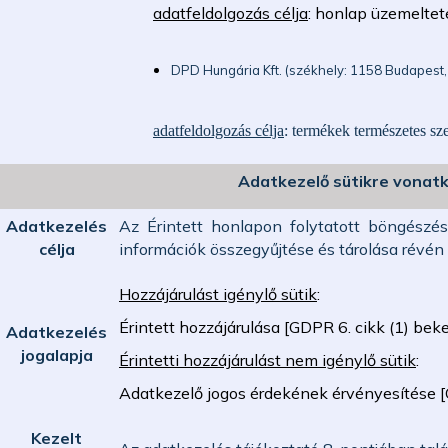
adatfeldolgozás célja
: honlap üzemeltet
DPD Hungária Kft.
(székhely:
1158 Budapest, 
adatfeldolgozás célja
: termékek természetes sz
Adatkezelő sütikre vonat
Adatkezelés
Az Érintett honlapon folytatott böngészés
célja
információk összegyűjtése és tárolása révén 
Hozzájárulást igénylő sütik
:
Érintett hozzájárulása [GDPR 6. cikk (1) bek
Adatkezelés
jogalapja
Érintetti hozzájárulást nem igénylő sütik
:
Adatkezelő jogos érdekének érvényesítése [
Kezelt