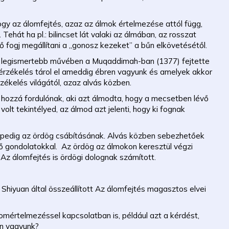
hogy az álomfejtés, azaz az álmok értelmezése attól függ,
ehát ha pl.: bilincset lát valaki az álmában, az rosszat
gy ő fogj megállítani a „gonosz kezeket” a bűn elkövetésétől.
05) legismertebb művében a Muqaddimah-ban (1377) fejtette
z érzékelés tárol el ameddig ébren vagyunk és amelyek akkor
zékelés világától, azaz alvás közben.
a hozzá fordulónak, aki azt álmodta, hogy a mecsetben lévő
olt tekintélyed, az álmod azt jelenti, hogy ki fognak
 pedig az ördög csábításának. Alvás közben sebezhetőek
ző gondolatokkal. Az ördög az álmokon keresztül végzi
 Az álomfejtés is ördögi dolognak számított.
hiyuan által összeállított Az álomfejtés magasztos elvei
omértelmezéssel kapcsolatban is, például azt a kérdést,
en vagyunk?