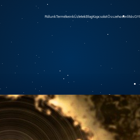
Rólunk
Termékeink
Üzletek
Blog
Kapcsolat
Összehasonlítás
GY