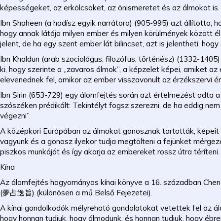
képességeket, az erkölcsöket, az önismeretet és az álmokat is.
Ibn Shaheen (a hadísz egyik narrátora) (905-995) azt állította, 
hogy annak látója milyen ember és milyen körülmények között él. T
jelent, de ha egy szent ember lát bilincset, azt is jelentheti, ho
Ibn Khaldun (arab szociológus, filozófus, történész) (1332-14
ki, hogy szerinte a „zavaros álmok”, a képzelet képei, amiket a
elevenednek fel, amikor az ember visszavonult az érzékszervi ér
Ibn Sirin (653-729) egy álomfejtés során azt értelmezést adta 
szószéken prédikált: Tekintélyt fogsz szerezni, de ha eddig nem v
végezni”.
A középkori Európában az álmokat gonosznak tartották, képeit
vagyunk és a gonosz ilyekor tudja megtölteni a fejünket mérge
piszkos munkáját és így akarja az embereket rossz útra téríteni.
Kína
Az álomfejtés hagyományos kínai könyve a 16. században Chen S
(夢占逸旨) (különösen a mű Belső Fejezetei).
A kínai gondolkodók mélyreható gondolatokat vetettek fel az ál
hogy honnan tudjuk, hogy álmodunk, és honnan tudjuk, hogy ébr