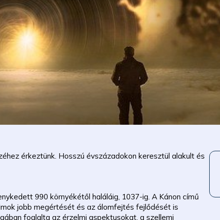
zéhez érkeztünk. Hosszú évszázadokon keresztül alakult és
kenykedett 990 környékétől haláláig, 1037-ig. A Kánon című
mok jobb megértését és az álomfejtés fejlődését is
ában foglalta az érzelmi aspektusokat, a szellemi