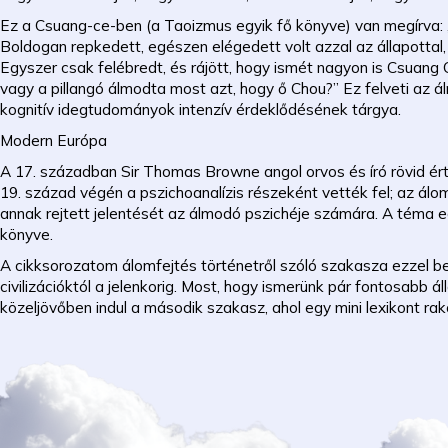
Ez a Csuang-ce-ben (a Taoizmus egyik fő könyve) van megírva: 
Boldogan repkedett, egészen elégedett volt azzal az állapottal
Egyszer csak felébredt, és rájött, hogy ismét nagyon is Csuang C
vagy a pillangó álmodta most azt, hogy ő Chou?” Ez felveti az 
kognitív idegtudományok intenzív érdeklődésének tárgya.
Modern Európa
A 17. században Sir Thomas Browne angol orvos és író rövid ér
19. század végén a pszichoanalízis részeként vették fel; az álom
annak rejtett jelentését az álmodó pszichéje számára. A téma
könyve.
A cikksorozatom álomfejtés történetről szóló szakasza ezzel bef
civilizációktól a jelenkorig. Most, hogy ismerünk pár fontosabb 
közeljövőben indul a második szakasz, ahol egy mini lexikont rak