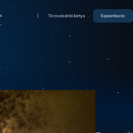
Törzsvásárlói kártya
Bejelentkezés
IK