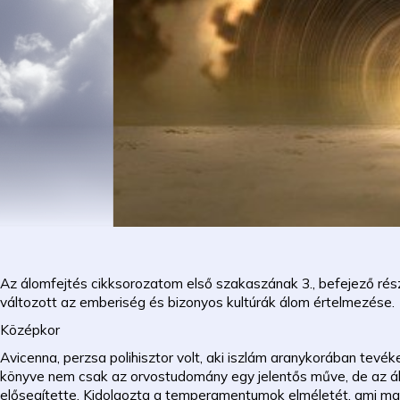
Az álomfejtés cikksorozatom első szakaszának 3., befejező rés
változott az emberiség és bizonyos kultúrák álom értelmezése.
Középkor
Avicenna, perzsa polihisztor volt, aki iszlám aranykorában tevé
könyve nem csak az orvostudomány egy jelentős műve, de az ál
elősegítette. Kidolgozta a temperamentumok elméletét, ami mag