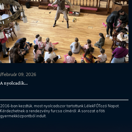
//február 09, 2026
A nyolcadik...
2016-ban kezdtük, most nyolcadszor tartottunk LélekFÓTozó Napot.
Kérdezhetnek a rendezvény furcsa címéről: A sorozat a fóti
gyermekközpontból indult.