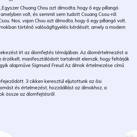
„Egyszer Chuang Chou azt álmodta, hogy ő egy pillangó.
, amelyben volt, és semmit sem tudott Csuang Csou-ról.
sou. Nos, vajon Chou azt álmodta, hogy ő egy pillangó volt,
álmokban történő valóságfigyelés kérdését, amely a modern
tekezést írt az álomfejtés témájában. Az álomértelmezést a
 érzékelt, manifesztálódott tartalmát elemzik, hogy feltárják
 egyik alapműve Sigmund Freud Az álmok értelmezése című
ejeződött. 3 cikken keresztül eljutottunk az ősi
állomást és értelmezést, hozzáállást az álmokhoz, a
ok össze az álomfejtésről.