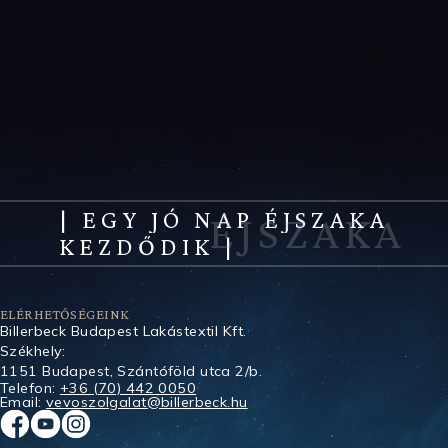
| EGY JÓ NAP ÉJSZAKA
KEZDŐDIK |
ELÉRHETŐSÉGEINK
Billerbeck Budapest Lakástextil Kft.
Székhely:
1151 Budapest, Szántóföld utca 2/b.
Telefon:
+36 (70) 442 0050
Email:
vevoszolgalat@billerbeck.hu