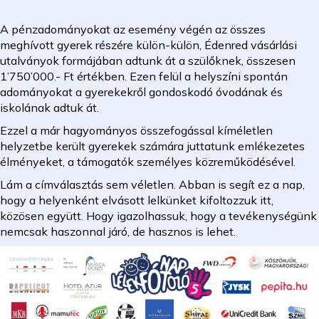
A pénzadományokat az esemény végén az összes
meghívott gyerek részére külön-külön, Édenred vásárlási
utalványok formájában adtunk át a szülőknek, összesen
1’750’000.- Ft értékben. Ezen felül a helyszíni spontán
adományokat a gyerekekről gondoskodó óvodának és
iskolának adtuk át.
Ezzel a már hagyományos összefogással kíméletlen
helyzetbe került gyerekek számára juttatunk emlékezetes
élményeket, a támogatók személyes közreműködésével.
Lám a címválasztás sem véletlen. Abban is segít ez a nap,
hogy a helyenként elvásott lelkünket kifoltozzuk itt,
közösen együtt. Hogy igazolhassuk, hogy a tevékenységünk
nemcsak haszonnal járó, de hasznos is lehet.