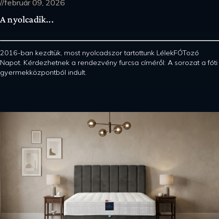
//február 09, 2026
A nyolcadik...
2016-ban kezdtük, most nyolcadszor tartottunk LélekFÓTozó
Napot. Kérdezhetnek a rendezvény furcsa címéről: A sorozat a fóti
gyermekközpontból indult.