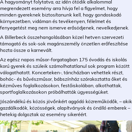
A hagyományt folytatva, az idén ötödik alkalommal
megrendezett esemény arra hívja fel a figyelmet, hogy
minden gyereknek biztosítanunk kell, hogy gondoskodó
környezetben, vidáman és tevékenyen, félelmet és
fenyegetést meg nem ismerve erősödjenek, nevelkedjenek.
A Billerbeck összehangolásában közel hetven szervezeti
támogató és sok-sok magánszemély önzetlen erőfeszítése
hozta össze a karnevált.
Az egész napos műsor-forgatagban 175 óvodás és iskolás
korú gyerek és szüleik számolhatatlanul sok program között
válogathatott. Koncerteken-, táncházban vehettek részt,
bohóc- és bűvészműsor, bábszínház szórakoztatta őket és
kézműves foglalkozásokon, festőiskolában, alkothattak,
sportfoglalkozásokon próbálhatták ügyességüket.
Jószándékú és közös jövőnkért aggódó közreműködők, – akik
gazdálkodók, közösségek, alapítványok és önálló emberek –
hetekig dolgoztak az esemény sikeréért.