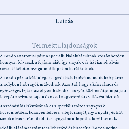
Leírás
Terméktulajdonságok
A Rondo anatómiai párna speciális kialakításuknak köszönhetően
könnyen felveszik a fej formáját, így a nyaki-, és hát izmok alvás
során tökéletes nyugalmi állapotba kerülhetnek.
A Rondo párna különleges egyedi kialakítású memóriahab párna,
amelyben habrugók működnek. Azontúl, hogy a kényelmes és
egészséges fejtartásról gondoskodik, mozgás közben átpumpálja a
levegőt a szivacsmagon és azzal nagyszerű átszellőzést biztosít.
Anatómiai kialakításának és a speciális töltet anyagnak
köszönhetően, könnyen felveszi a fej formáját, így a nyaki-, és hát
izmok alvás során tökéletes nyugalmi állapotba kerülhetnek.
Ideális alátámasztást tesz lehetővé és biztosítja, hogy a gerinc