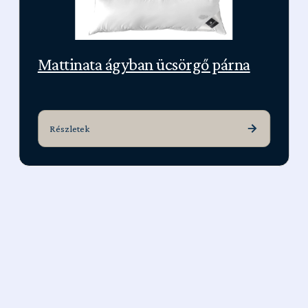
Mattinata ágyban ücsörgő párna
Részletek