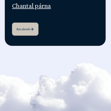
Chantal párna
Részletek