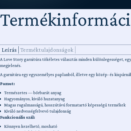
Termékinformác
Leírás
Terméktulajdonságok
A Love Story garnitúra tökéletes választás minden különlegességet, egye
megjelenés.
A garnitúra egy egyszemélyes paplanból, illetve egy közép- és kispárnáb
Pamut:
Természetes — bőrbarát anyag
Hagyományos, kiváló huzatanyag
Magas rugalmasságú, hosszútávú formatartó képességű termékek
Kiváló nedvességfelvevő tulajdonság
Funkcionális szál:
Könnyen kezelhető, mosható