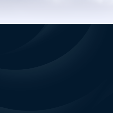
A kép illusztráció. A termék tényleges színe, textúrája és részletei eltérhetnek.