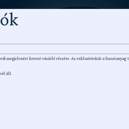
iók
di megjelenést kereső vásárló részére. Az exkluzivitását a huzatanyag t
ól áll.