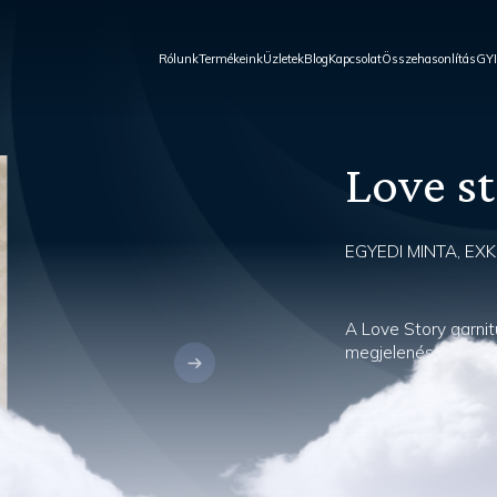
Rólunk
Termékeink
Üzletek
Blog
Kapcsolat
Összehasonlítás
GY
Love st
EGYEDI MINTA, EX
A Love Story garnit
megjelenést kereső v
Vásárolja meg 