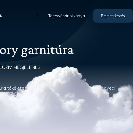
Törzsvásárlói kártya
Bejelentkezés
IK
ory garnitúra
KLUZÍV MEGJELENÉS
úra tökéletes választás minden különlegességet, egyedi
ásárló részére. Az exkluzivitását a huz...
webshopunkban
Összehasonlítás