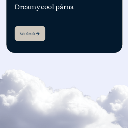
Dreamy cool párna
Részletek