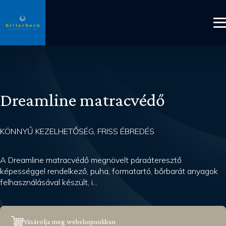
Dreamline matracvédő
KÖNNYŰ KEZELHETŐSÉG, FRISS ÉBREDÉS
A Dreamline matracvédő megnövelt páraáteresztő
képességgel rendelkező, puha, formatartó, bőrbarát anyagok
felhasználásával készült, i...
Vásárolja meg webshopunkban