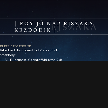
| EGY JÓ NAP ÉJSZAKA
KEZDŐDIK |
ELÉRHETŐSÉGEINK
Billerbeck Budapest Lakástextil Kft.
Székhely:
1151 Budapest, Szántóföld utca 2/b.
Telefon:
+36 (70) 442 0050
Email:
vevoszolgalat@billerbeck.hu
TERMÉKEINK
Paplanok
Párnák
Matracok
Ágyak