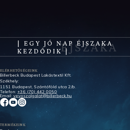
| EGY JÓ NAP ÉJSZAKA
KEZDŐDIK |
ELÉRHETŐSÉGEINK
Billerbeck Budapest Lakástextil Kft.
Székhely:
1151 Budapest, Szántóföld utca 2/b.
Telefon:
+36 (70) 442 0050
Email:
vevoszolgalat@billerbeck.hu
TERMÉKEINK