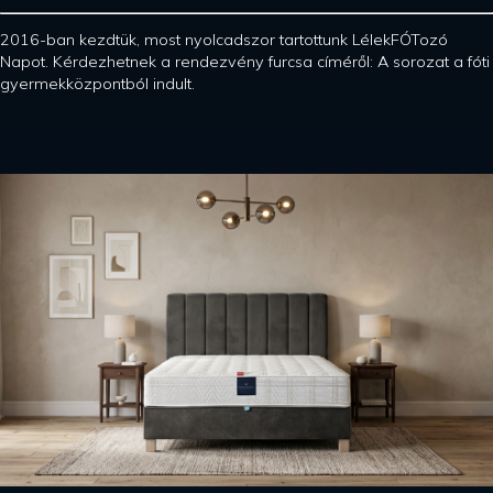
2016-ban kezdtük, most nyolcadszor tartottunk LélekFÓTozó
Napot. Kérdezhetnek a rendezvény furcsa címéről: A sorozat a fóti
gyermekközpontból indult.