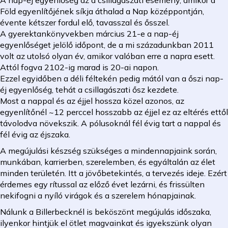
A nap-éj egyenlőség az a csillagászati esemény, amikor a
Föld egyenlítőjének síkja áthalad a Nap középpontján,
évente kétszer fordul elő, tavasszal és ősszel.
A gyerektankönyvekben március 21-e a nap-éj
egyenlőséget jelölő időpont, de a mi századunkban 2011
volt az utolsó olyan év, amikor valóban erre a napra esett.
Attól fogva 2102-ig marad is 20-ai napon.
Ezzel egyidőben a déli féltekén pedig mától van a őszi nap-
éj egyenlőség, tehát a csillagászati ősz kezdete.
Most a nappal és az éjjel hossza közel azonos, az
egyenlítőnél ~12 perccel hosszabb az éjjel ez az eltérés ettől
távolodva növekszik. A pólusoknál fél évig tart a nappal és
fél évig az éjszaka.
A megújulási készség szükséges a mindennapjaink során,
munkában, karrierben, szerelemben, és egyáltalán az élet
minden területén. Itt a jövőbetekintés, a tervezés ideje. Ezért
érdemes egy rítussal az előző évet lezárni, és frissülten
nekifogni a nyíló virágok és a szerelem hónapjainak.
Nálunk a Billerbecknél is beköszönt megújulás időszaka,
ilyenkor hintjük el ötlet magvainkat és igyekszünk olyan