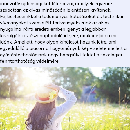
innovatív újdonságokat létrehozni, amelyek egyénre
szabottan az alvás minőségén jelentősen javítanak.
Fejlesztéseinkkel a tudományos kutatásokat és technikai
vívmányokat szem előtt tartva igyekszünk az alvás
nyugalma iránti eredeti emberi igényt a legjobban
kiszolgálni az őszi napforduló idejére, amikor eljön a mi
időnk. Amellett, hogy olyan kínálatot hozunk létre, ami
egyedülálló a piacon, a hagyományok képviselete mellett a
gyártástechnológiánk nagy hangsúlyt fektet az ökológiai
fenntarthatóság védelmére.