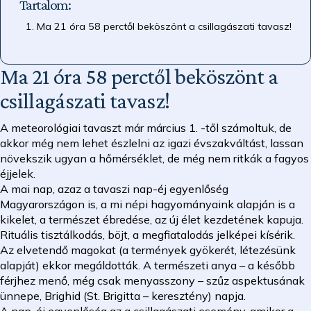
Tartalom:
Ma 21 óra 58 perctől beköszönt a csillagászati tavasz!
Ma 21 óra 58 perctől beköszönt a
csillagászati tavasz!
A meteorológiai tavaszt már március 1. -től számoltuk, de
akkor még nem lehet észlelni az igazi évszakváltást, lassan
növekszik ugyan a hőmérséklet, de még nem ritkák a fagyos
éjjelek.
A mai nap, azaz a tavaszi nap-éj egyenlőség
Magyarországon is, a mi népi hagyományaink alapján is a
kikelet, a természet ébredése, az új élet kezdetének kapuja.
Rituális tisztálkodás, böjt, a megfiatalodás jelképei kísérik.
Az elvetendő magokat (a termények gyökerét, létezésünk
alapját) ekkor megáldották. A természeti anya – a később
férjhez menő, még csak menyasszony – szűz aspektusának
ünnepe, Brighid (St. Brigitta – keresztény) napja.