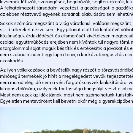
lezsernek látszók, szorongósak, begubózók, segíteni akarók, kif
A felhatalmazott társadalmi vezetést, a gazdaságot, a gazdálk
az ebben résztvevő egyének sorsának alakulására sem lehetünk,
Sokak számára megszűnt a világ váratlanul. Valóban megszűnt, 
sci-fi trillereket nézve sem. Egy pillanat alatt földönfutóvá vá
közönségük érdeklődését és elismerését kivételesen megbecsült
családi együttműködés erejében nem kívántak túl nagyra törni, 
szorgalommal saját maguk készítik és értékesítik a javakat és 
nem szabad mindent egy lapra tenni, a kockázatmegosztás elenge
okoskodás.
Az ilyen vállalkozások a bevételük nagy részét a törzsvásárlóibó
minőségű termékeik jó hírét a megelégedett vevők terjesztették. A
nem marad elég idő sem a vészforgatókönyvek kialakítására, vag
kitapasztalására, az ilyenek fontossága hangsúlyt veszt a jól m
Most nem ezek az idők járnak, most nem számolhatunk turistákk
Egyeletlen mentsvárként kell bevetni akár még a gyerekcipőben 