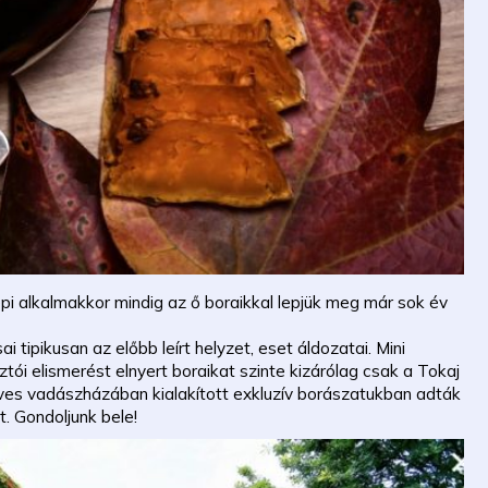
epi alkalmakkor mindig az ő boraikkal lepjük meg már sok év
tipikusan az előbb leírt helyzet, eset áldozatai. Mini
ói elismerést elnyert boraikat szinte kizárólag csak a Tokaj
ves vadászházában kialakított exkluzív borászatukban adták
t. Gondoljunk bele!