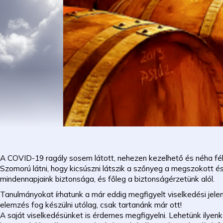
A COVID-19 ragály sosem látott, nehezen kezelhető és néha fél
Szomorú látni, hogy kicsúszni látszik a szőnyeg a megszokott 
mindennapjaink biztonsága, és főleg a biztonságérzetünk alól.
Tanulmányokat írhatunk a már eddig megfigyelt viselkedési jelen
elemzés fog készülni utólag, csak tartanánk már ott!
A saját viselkedésünket is érdemes megfigyelni. Lehetünk ilyenk