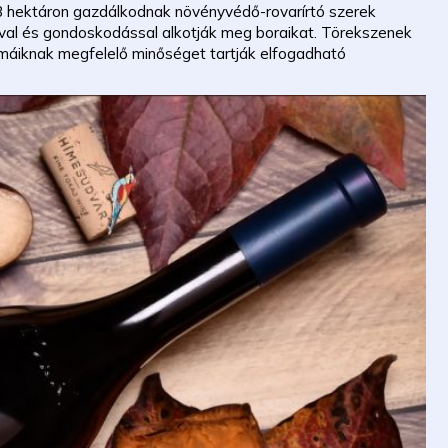
3 hektáron gazdálkodnak növényvédő-rovarírtó szerek
ával és gondoskodással alkotják meg boraikat. Törekszenek
rmáiknak megfelelő minőséget tartják elfogadható