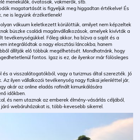
elé menekülők, óvatosak, vakmerők, stb.
odók magatartását is figyeljük meg higgadtan értékelve! És
 ne is legyünk érzéketlenek!
olyan vákuum keletkezett körülöttük, amilyet nem képzeltek
lhatnak büszke családi magánvállalkozások, amelyek kivívták a
 tevékenységükkel. Főleg akkor, ha bízva a saját és a
nem integrálódtak a nagy elosztási láncokba, hanem
ebből állítják elő többük megélhetését. Mondhatnánk, hogy
dhetetlenül fontos. Igaz is ez, de ilyenkor már fölösleges
l és a visszalátogatókból, vagy a turizmus által szerezték. Jó
z ilyen vállalkozói tevékenység nagy fizikai jelenléttel jár,
y akár az online eladás rafinált kimunkálására
enő időkben.
al, és nem utaznak az emberek élmény-vásárlás céljából,
járó webáruházakat is, több-kevesebb sikerrel.