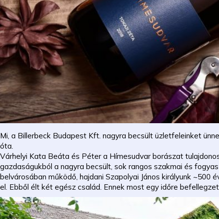
Mi, a Billerbeck Budapest Kft. nagyra becsült üzletfeleinket ünn
óta.
Várhelyi Kata Beáta és Péter a Hímesudvar borászat tulajdonosai 
gazdaságukból a nagyra becsült, sok rangos szakmai és fogyaszt
belvárosában működő, hajdani Szapolyai János királyunk ~500 é
el. Ebből élt két egész család. Ennek most egy időre befellegzet