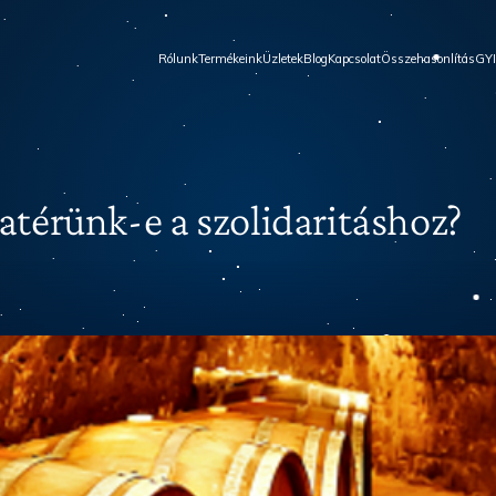
Rólunk
Termékeink
Üzletek
Blog
Kapcsolat
Összehasonlítás
GY
zatérünk-e a szolidaritáshoz?