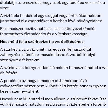
átalakítja az ereszeidet, hogy azok egy tárolóba vezessék a
vizet.
A víztároló hordóktól egy slaggal vagy öntözőkannákban
juttathatod el a csapadékot a kertben lévő növényeidhez.
Ez a módszer pozitív hatással lesz a környezetkímélő,
fenntartható életmódodra és a víztakarékosságra.
Használd fel a szürkevizet a wc öblítéséhez
A szürkevíz az a víz, amit már egyszer felhasználtál
zuhanyzásra, fürdésre, mosakodásra. A wc-ből kifolyó
szennyvíz a feketevíz.
A szürkevizet környezetkímélő módon felhasználhatod a wc
öblítésére
A probléma az, hogy a modern otthonokban lévő
csővezetékrendszer nem különíti el a kettőt, hanem egyben
kezeli, szennyvízként.
Hacsak nem különíted el manuálisan, a szürkevíz fektevízzé
válik és használhatatlan lesz a szennyvíztelepeken történő