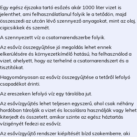
Egy egész éjszaka tartó esőzés akár 1000 liter vizet is
jelenthet, ami felhasználatlanul folyik le a tetődön, majd
összeszedi az utcán lévő szennyező anyagokat, mint az olaj,
cigicsikkek és szemét.
A szennyezett víz a csatornarendszerbe folyik.
Az esővíz összegyűjtése jó megoldás lehet ennek
elkerülésére és környezetkímélő hatású, ha felhasználod a
vizet, ahelyett, hogy az terhelné a csatornarendszert és a
tisztítókat.
Hagyományosan az esővíz összegyűjtése a tetőről lefolyó
csapadékot érinti.
Az ereszeken lefolyó víz egy tárolóba jut.
Az esővízgyűjtés lehet teljesen egyszerű, ahol csak néhány
hordóban tárolják a vizet és locsolásra használják vagy lehet
kiterjedt és összetett, amikor szinte az egész háztartás
vízigényét fedezi az esővíz.
Az esővízgyűjtő rendszer kiépítését bízd szakemberre, aki