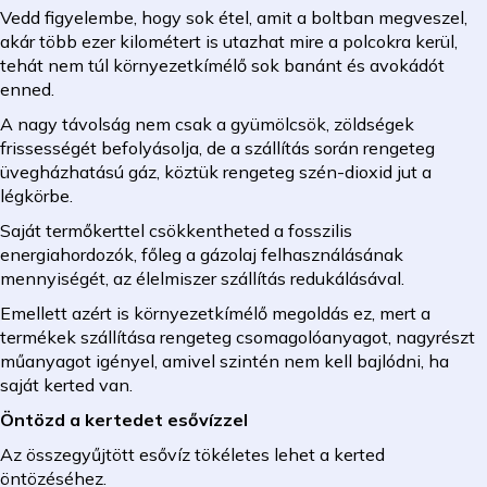
Vedd figyelembe, hogy sok étel, amit a boltban megveszel,
akár több ezer kilométert is utazhat mire a polcokra kerül,
tehát nem túl környezetkímélő sok banánt és avokádót
enned.
A nagy távolság nem csak a gyümölcsök, zöldségek
frissességét befolyásolja, de a szállítás során rengeteg
üvegházhatású gáz, köztük rengeteg szén-dioxid jut a
légkörbe.
Saját termőkerttel csökkentheted a fosszilis
energiahordozók, főleg a gázolaj felhasználásának
mennyiségét, az élelmiszer szállítás redukálásával.
Emellett azért is környezetkímélő megoldás ez, mert a
termékek szállítása rengeteg csomagolóanyagot, nagyrészt
műanyagot igényel, amivel szintén nem kell bajlódni, ha
saját kerted van.
Öntözd a kertedet esővízzel
Az összegyűjtött esővíz tökéletes lehet a kerted
öntözéséhez.