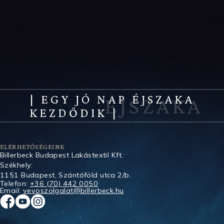
| EGY JÓ NAP ÉJSZAKA
KEZDŐDIK |
ELÉRHETŐSÉGEINK
Billerbeck Budapest Lakástextil Kft.
Székhely:
1151 Budapest, Szántóföld utca 2/b.
Telefon:
+36 (70) 442 0050
Email:
vevoszolgalat@billerbeck.hu