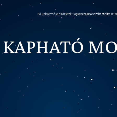
Rólunk
Termékeink
Üzletek
Blog
Kapcsolat
Összehasonlítás
GY
 KAPHATÓ M