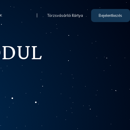
Törzsvásárlói kártya
Bejelentkezés
IK
ODUL