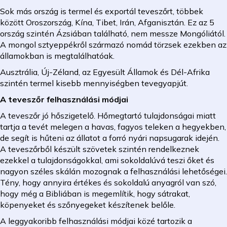
Sok más ország is termel és exportál teveszőrt, többek
között Oroszország, Kína, Tibet, Irán, Afganisztán. Ez az 5
ország szintén Ázsiában található, nem messze Mongóliától.
A mongol sztyeppékről származó nomád törzsek ezekben az
államokban is megtalálhatóak.
Ausztrália, Új-Zéland, az Egyesült Államok és Dél-Afrika
szintén termel kisebb mennyiségben tevegyapjút.
A teveszőr felhasználási módjai
A teveszőr jó hőszigetelő. Hőmegtartó tulajdonságai miatt
tartja a tevét melegen a havas, fagyos teleken a hegyekben,
de segít is hűteni az állatot a forró nyári napsugarak idején.
A teveszőrből készült szövetek szintén rendelkeznek
ezekkel a tulajdonságokkal, ami sokoldalúvá teszi őket és
nagyon széles skálán mozognak a felhasználási lehetőségei.
Tény, hogy annyira értékes és sokoldalú anyagról van szó,
hogy még a Bibliában is megemlítik, hogy sátrakat,
köpenyeket és szőnyegeket készítenek belőle.
A leggyakoribb felhasználási módjai közé tartozik a