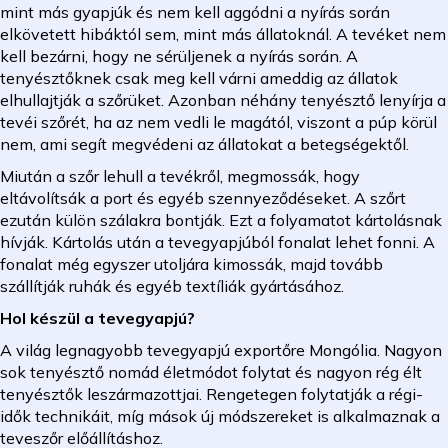
mint más gyapjúk és nem kell aggódni a nyírás során
elkövetett hibáktól sem, mint más állatoknál. A tevéket nem
kell bezárni, hogy ne sérüljenek a nyírás során. A
tenyésztőknek csak meg kell várni ameddig az állatok
elhullajtják a szőrüket. Azonban néhány tenyésztő lenyírja a
tevéi szőrét, ha az nem vedli le magától, viszont a púp körül
nem, ami segít megvédeni az állatokat a betegségektől.
Miután a szőr lehull a tevékről, megmossák, hogy
eltávolítsák a port és egyéb szennyeződéseket. A szőrt
ezután külön szálakra bontják. Ezt a folyamatot kártolásnak
hívják. Kártolás után a tevegyapjúból fonalat lehet fonni. A
fonalat még egyszer utoljára kimossák, majd tovább
szállítják ruhák és egyéb textíliák gyártásához.
Hol készül a tevegyapjú?
A világ legnagyobb tevegyapjú exportőre Mongólia. Nagyon
sok tenyésztő nomád életmódot folytat és nagyon rég élt
tenyésztők leszármazottjai. Rengetegen folytatják a régi-
idők technikáit, míg mások új módszereket is alkalmaznak a
teveszőr előállításhoz.