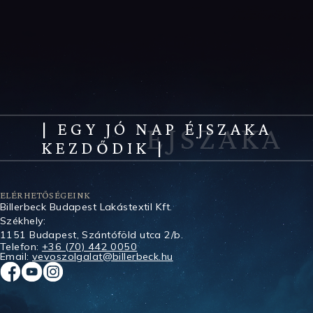
| EGY JÓ NAP ÉJSZAKA
KEZDŐDIK |
ELÉRHETŐSÉGEINK
Billerbeck Budapest Lakástextil Kft.
Székhely:
1151 Budapest, Szántóföld utca 2/b.
Telefon:
+36 (70) 442 0050
Email:
vevoszolgalat@billerbeck.hu