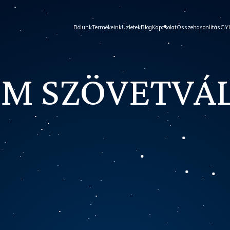
Rólunk
Termékeink
Üzletek
Blog
Kapcsolat
Összehasonlítás
GY
M SZÖVETVÁ